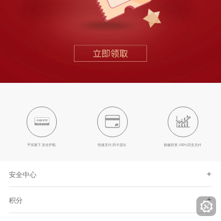
平安旗下,安全护航
快捷支付,同卡进出
稳健投资,100%历史兑付
安全中心
自助冻结
积分